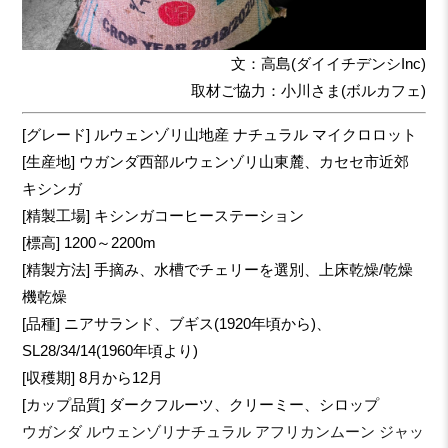
文：高島(ダイイチデンシInc)
取材ご協力：小川さま(ボルカフェ)
[グレード] ルウェンゾリ山地産 ナチュラル マイクロロット
[生産地] ウガンダ西部ルウェンゾリ山東麓、カセセ市近郊
キシンガ
[精製工場] キシンガコーヒーステーション
[標高] 1200～2200m
[精製方法] 手摘み、水槽でチェリーを選別、上床乾燥/乾燥
機乾燥
[品種] ニアサランド、ブギス(1920年頃から)、
SL28/34/14(1960年頃より)
[収穫期] 8月から12月
[カップ品質] ダークフルーツ、クリーミー、シロップ
ウガンダ ルウェンゾリナチュラル アフリカンムーン ジャッ