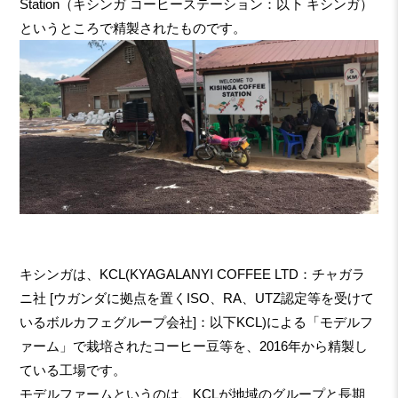
Station（キシンガ コーヒーステーション：以下 キシンガ）
というところで精製されたものです。
キシンガは、KCL(KYAGALANYI COFFEE LTD：チャガラ
ニ社 [ウガンダに拠点を置くISO、RA、UTZ認定等を受けて
いるボルカフェグループ会社]：以下KCL)による「モデルフ
ァーム」で栽培されたコーヒー豆等を、2016年から精製し
ている工場です。
モデルファームというのは、KCLが地域のグループと長期