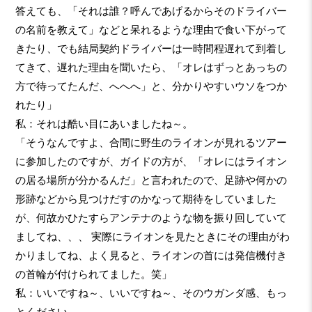
答えても、「それは誰？呼んであげるからそのドライバー
の名前を教えて」などと呆れるような理由で食い下がって
きたり、でも結局契約ドライバーは一時間程遅れて到着し
てきて、遅れた理由を聞いたら、「オレはずっとあっちの
方で待ってたんだ、へへへ」と、分かりやすいウソをつか
れたり」
私：それは酷い目にあいましたね～。
「そうなんですよ、合間に野生のライオンが見れるツアー
に参加したのですが、ガイドの方が、「オレにはライオン
の居る場所が分かるんだ」と言われたので、足跡や何かの
形跡などから見つけだすのかなって期待をしていました
が、何故かひたすらアンテナのような物を振り回していて
ましてね、、、 実際にライオンを見たときにその理由がわ
かりましてね、よく見ると、ライオンの首には発信機付き
の首輪が付けられてました。笑」
私：いいですね～、いいですね～、そのウガンダ感、もっ
とください。