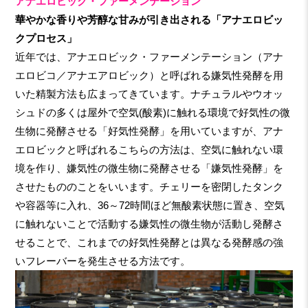
アナエロビック・ファーメンテーション
華やかな香りや芳醇な甘みが引き出される「アナエロビッ
クプロセス」
近年では、アナエロビック・ファーメンテーション（アナ
エロビコ／アナエアロビック）と呼ばれる嫌気性発酵を用
いた精製方法も広まってきています。ナチュラルやウオッ
シュドの多くは屋外で空気(酸素)に触れる環境で好気性の微
生物に発酵させる「好気性発酵」を用いていますが、アナ
エロビックと呼ばれるこちらの方法は、空気に触れない環
境を作り、嫌気性の微生物に発酵させる「嫌気性発酵」を
させたもののことをいいます。チェリーを密閉したタンク
や容器等に入れ、36～72時間ほど無酸素状態に置き、空気
に触れないことで活動する嫌気性の微生物が活動し発酵さ
せることで、これまでの好気性発酵とは異なる発酵感の強
いフレーバーを発生させる方法です。