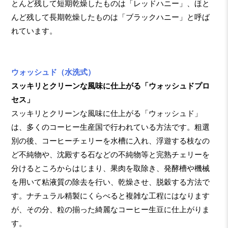
とんど残して短期乾燥したものは「レッドハニー」、ほと
んど残して長期乾燥したものは「ブラックハニー」と呼ば
れています。
ウォッシュド（水洗式）
スッキリとクリーンな風味に仕上がる「ウォッシュドプロ
セス」
スッキリとクリーンな風味に仕上がる「ウォッシュド」
は、多くのコーヒー生産国で行われている方法です。粗選
別の後、コーヒーチェリーを水槽に入れ、浮遊する枝なの
ど不純物や、沈殿する石などの不純物等と完熟チェリーを
分けるところからはじまり、果肉を取除き、発酵槽や機械
を用いて粘液質の除去を行い、乾燥させ、脱穀する方法で
す。ナチュラル精製にくらべると複雑な工程にはなります
が、その分、粒の揃った綺麗なコーヒー生豆に仕上がりま
す。