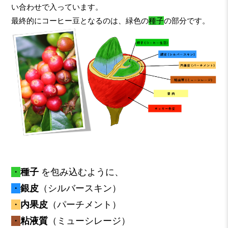
い合わせで入っています。
最終的にコーヒー豆となるのは、緑色の
種子
の部分です。
・
種子
を包み込むように、
・
銀皮
（シルバースキン）
・
内果皮
（パーチメント）
・
粘液質
（ミューシレージ）